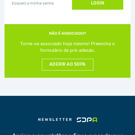
LOGIN
Esqueci a minha senha
NÃO É ASSOCIADO?
Torne-se associado hoje mesmo! Preencha o
formulário de pré-adesão.
ADERIR AO SDPA
NEWSLETTER