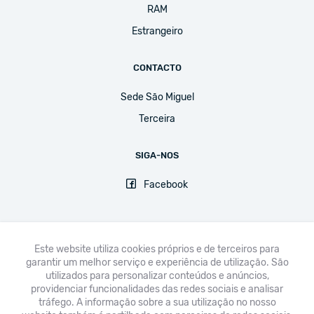
RAM
Estrangeiro
CONTACTO
Sede São Miguel
Terceira
SIGA-NOS
Facebook
Este website utiliza cookies próprios e de terceiros para
garantir um melhor serviço e experiência de utilização. São
FNE
UGT
CPLP-SE
CSEE-ETUCE
EI-IE
CSI
utilizados para personalizar conteúdos e anúncios,
providenciar funcionalidades das redes sociais e analisar
Avisos legais & Política de Privacidade
tráfego. A informação sobre a sua utilização no nosso