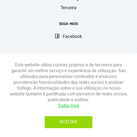
Terceira
SIGA-NOS
Facebook
Este website utiliza cookies próprios e de terceiros para
garantir um melhor serviço e experiência de utilização. São
FNE
UGT
CPLP-SE
CSEE-ETUCE
EI-IE
CSI
utilizados para personalizar conteúdos e anúncios,
providenciar funcionalidades das redes sociais e analisar
Avisos legais & Política de Privacidade
tráfego. A informação sobre a sua utilização no nosso
website também é partilhada com parceiros de redes sociais,
publicidade e análise.
Saiba mais
Copyright © 2020 Sindicato Democrático dos Professores dos Açores -
Todos os direitos reservados.
ACEITAR
Developed by