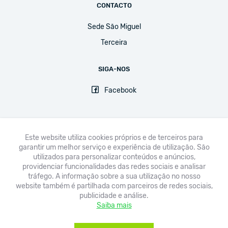
CONTACTO
Sede São Miguel
Terceira
SIGA-NOS
Facebook
Este website utiliza cookies próprios e de terceiros para
garantir um melhor serviço e experiência de utilização. São
FNE
UGT
CPLP-SE
CSEE-ETUCE
EI-IE
CSI
utilizados para personalizar conteúdos e anúncios,
providenciar funcionalidades das redes sociais e analisar
Avisos legais & Política de Privacidade
tráfego. A informação sobre a sua utilização no nosso
website também é partilhada com parceiros de redes sociais,
publicidade e análise.
Saiba mais
Copyright © 2020 Sindicato Democrático dos Professores dos Açores -
Todos os direitos reservados.