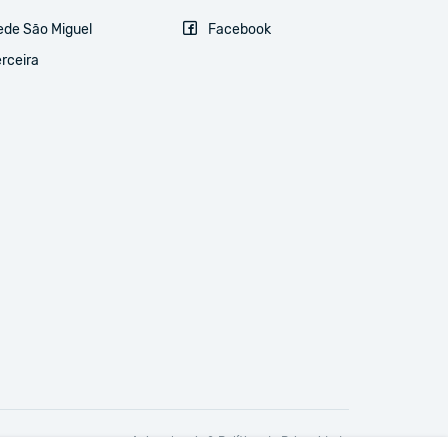
ede São Miguel
Facebook
rceira
Avisos legais & Política de Privacidade