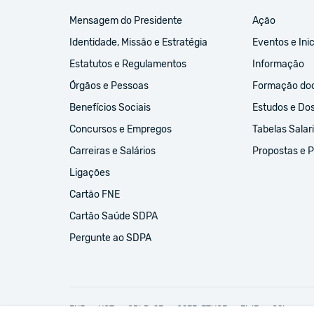
Mensagem do Presidente
Ação
Identidade, Missão e Estratégia
Eventos e Inic
Estatutos e Regulamentos
Informação
Órgãos e Pessoas
Formação do
Benefícios Sociais
Estudos e Do
Concursos e Empregos
Tabelas Salari
Carreiras e Salários
Propostas e 
Ligações
Cartão FNE
Cartão Saúde SDPA
Pergunte ao SDPA
FNE
UGT
CPLP-SE
CSEE-ETUCE
EI-IE
CSI