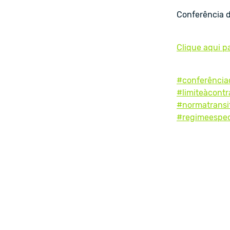
Conferência d
Clique aqui p
#conferência
#limiteàcont
#normatransit
#regimeespec