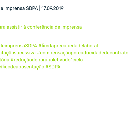
e Imprensa SDPA | 17.09.2019
ara assistir à conferência de imprensa
deimprensaSDPA #fimdaprecariedadelaboral
rataçãosucessiva #compensaçãoporcaducidadedecontrato
ória #reduçãodohorárioletivodo1ciclo
íficodeaposentação #SDPA