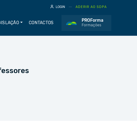
LOGIN
ADERIR AO SDPA
PROForma
GISLAÇÃO
CONTACTOS
Formações
fessores